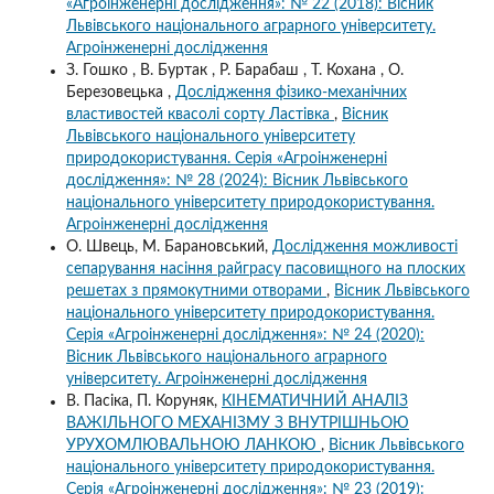
«Агроінженерні дослідження»: № 22 (2018): Вісник
Львівського національного аграрного університету.
Агроінженерні дослідження
З. Гошко , В. Буртак , Р. Барабаш , Т. Кохана , О.
Березовецька ,
Дослідження фізико-механічних
властивостей квасолі сорту Ластівка
,
Вісник
Львівського національного університету
природокористування. Серія «Агроінженерні
дослідження»: № 28 (2024): Вісник Львівського
національного університету природокористування.
Агроінженерні дослідження
О. Швець, М. Барановський,
Дослідження можливості
сепарування насіння райграсу пасовищного на плоских
решетах з прямокутними отворами
,
Вісник Львівського
національного університету природокористування.
Серія «Агроінженерні дослідження»: № 24 (2020):
Вісник Львівського національного аграрного
університету. Агроінженерні дослідження
В. Пасіка, П. Коруняк,
КІНЕМАТИЧНИЙ АНАЛІЗ
ВАЖІЛЬНОГО МЕХАНІЗМУ З ВНУТРІШНЬОЮ
УРУХОМЛЮВАЛЬНОЮ ЛАНКОЮ
,
Вісник Львівського
національного університету природокористування.
Серія «Агроінженерні дослідження»: № 23 (2019):