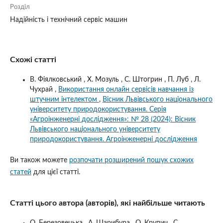
Розділ
Надійність і технічний сервіс машин
Схожі статті
В. Фіялковський , Х. Мозуль , С. Штогрин , П. Луб , Л.
Чухрай ,
Використання онлайн сервісів навчання із
штучним інтелектом
,
Вісник Львівського національного
університету природокористування. Серія
«Агроінженерні дослідження»: № 28 (2024): Вісник
Львівського національного університету
природокористування. Агроінженерні дослідження
Ви також можете
розпочати розширений пошук схожих
статей
для цієї статті.
Статті цього автора (авторів), які найбільше читають
О. Березовецька , А. Шарибура , О. Крупич , С.