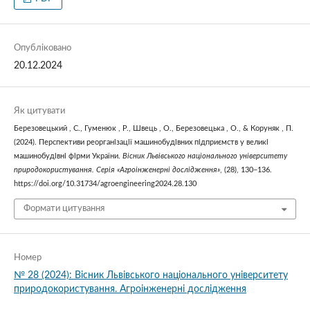
Опубліковано
20.12.2024
Як цитувати
Березовецький , С., Гуменюк , Р., Швець , О., Березовецька , О., & Коруняк , П.
(2024). Перспективи реорганізації машинобудівних підприємств у великі
машинобудівні фірми України.
Вісник Львівського національного університету
природокористування. Серія «Агроінженерні дослідження»
, (28), 130–136.
https://doi.org/10.31734/agroengineering2024.28.130
Формати цитування
Номер
№ 28 (2024): Вісник Львівського національного університету
природокористування. Агроінженерні дослідження