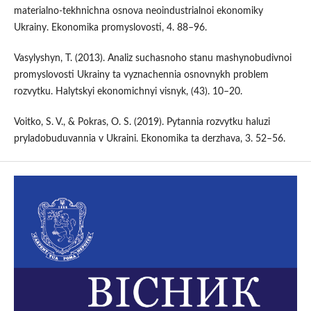
materialno-tekhnichna osnova neoindustrialnoi ekonomiky
Ukrainy. Ekonomika promyslovosti, 4. 88–96.
Vasylyshyn, T. (2013). Analiz suchasnoho stanu mashynobudivnoi
promyslovosti Ukrainy ta vyznachennia osnovnykh problem
rozvytku. Halytskyi ekonomichnyi visnyk, (43). 10–20.
Voitko, S. V., & Pokras, O. S. (2019). Pytannia rozvytku haluzi
pryladobuduvannia v Ukraini. Ekonomika ta derzhava, 3. 52–56.