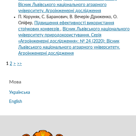
Вісник Львівського національного аграрного
університету. Агроінженерні дослідження
П. Коруняк, С. Баранович, В. Вечерік-Дриженко, О.
Оліфер,
Підвищення ефективності використання
стрічкових конвеєрів
,
Вісник Львівського національного
університету природокористування. Серія
«Агроінженерні дослідження»: № 24 (2020): Вісник
Львівського національного аграрного університету.
Агроінженерні дослідження
1
2
>
>>
Мова
Українська
English