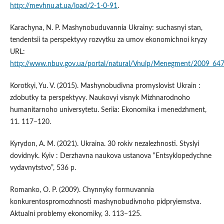
http://mevhnu.at.ua/load/2-1-0-91
.
Karachyna, N. P. Mashynobuduvannia Ukrainy: suchasnyi stan,
tendentsii ta perspektyvy rozvytku za umov ekonomichnoi kryzy
URL:
http://www.nbuv.gov.ua/portal/natural/Vnulp/Menegment/2009_647
Korotkyi, Yu. V. (2015). Mashynobudivna promyslovist Ukrain :
zdobutky ta perspektyvy. Naukovyi visnyk Mizhnarodnoho
humanitarnoho universytetu. Seriia: Ekonomika i menedzhment,
11. 117–120.
Kyrydon, A. M. (2021). Ukraina. 30 rokiv nezalezhnosti. Styslyi
dovidnyk. Kyiv : Derzhavna naukova ustanova “Entsyklopedychne
vydavnytstvo”, 536 p.
Romanko, O. P. (2009). Chynnyky formuvannia
konkurentospromozhnosti mashynobudivnoho pidpryiemstva.
Aktualni problemy ekonomiky, 3. 113–125.