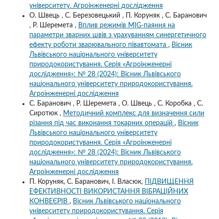
університету. Агроінженерні дослідження
О. Швець , С. Березовецький , П. Коруняк , С. Баранович
, Р. Шеремета ,
Вплив режимів MIG-паяння на
параметри зварних швів з урахуванням синергетичного
ефекту роботи зварювального півавтомата
,
Вісник
Львівського національного університету
природокористування. Серія «Агроінженерні
дослідження»: № 28 (2024): Вісник Львівського
національного університету природокористування.
Агроінженерні дослідження
С. Баранович , Р. Шеремета , О. Швець , С. Коробка , С.
Сиротюк ,
Методичний комплекс для визначення сили
різання під час виконання токарних операцій
,
Вісник
Львівського національного університету
природокористування. Серія «Агроінженерні
дослідження»: № 28 (2024): Вісник Львівського
національного університету природокористування.
Агроінженерні дослідження
П. Коруняк, С. Баранович, І. Власюк,
ПІДВИЩЕННЯ
ЕФЕКТИВНОСТІ ВИКОРИСТАННЯ ВІБРАЦІЙНИХ
КОНВЕЄРІВ
,
Вісник Львівського національного
університету природокористування. Серія