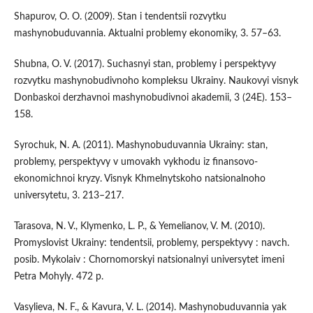
Shapurov, O. O. (2009). Stan i tendentsii rozvytku
mashynobuduvannia. Aktualni problemy ekonomiky, 3. 57–63.
Shubna, O. V. (2017). Suchasnyi stan, problemy i perspektyvy
rozvytku mashynobudivnoho kompleksu Ukrainy. Naukovyi visnyk
Donbaskoi derzhavnoi mashynobudivnoi akademii, 3 (24Е). 153–
158.
Syrochuk, N. A. (2011). Mashynobuduvannia Ukrainy: stan,
problemy, perspektyvy v umovakh vykhodu iz finansovo-
ekonomichnoi kryzy. Visnyk Khmelnytskoho natsionalnoho
universytetu, 3. 213–217.
Tarasova, N. V., Klymenko, L. P., & Yemelianov, V. M. (2010).
Promyslovist Ukrainy: tendentsii, problemy, perspektyvy : navch.
posib. Mykolaiv : Chornomorskyi natsionalnyi universytet imeni
Petra Mohyly. 472 p.
Vasylieva, N. F., & Kavura, V. L. (2014). Mashynobuduvannia yak