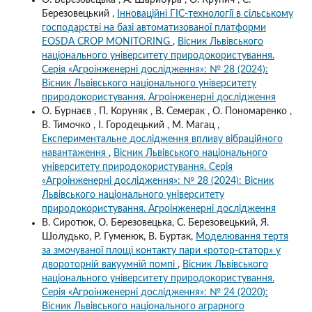
Березовецький ,
Інноваційні ГІС-технології в сільському
господарстві на базі автоматизованої платформи
EOSDA CROP MONITORING
,
Вісник Львівського
національного університету природокористування.
Серія «Агроінженерні дослідження»: № 28 (2024):
Вісник Львівського національного університету
природокористування. Агроінженерні дослідження
О. Бурнаєв , П. Коруняк , В. Семерак , О. Пономаренко ,
В. Тимочко , І. Городецький , М. Магац ,
Експериментальне дослідження впливу вібраційного
навантаження
,
Вісник Львівського національного
університету природокористування. Серія
«Агроінженерні дослідження»: № 28 (2024): Вісник
Львівського національного університету
природокористування. Агроінженерні дослідження
В. Сиротюк, О. Березовецька, С. Березовецький, Я.
Шолудько, Р. Гуменюк, В. Буртак,
Моделювання тертя
за змочуваної площі контакту пари «ротор-статор» у
двороторній вакуумній помпі
,
Вісник Львівського
національного університету природокористування.
Серія «Агроінженерні дослідження»: № 24 (2020):
Вісник Львівського національного аграрного