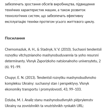
забезпечать зростання обсягів виробництва, підвищення
технічних характеристик машин, а також розвиток
технологічних систем, що забезпечать ефективну
експлуатацію техніки протягом усього життєвого циклу.
Посилання
Chernomaziuk, A. H., & Stadnyk, V. V. (2010). Suchasni tendentsii
rozvytku vitchyznianoho mashynobuduvannia ta yoho resursni
determinanty. Visnyk Zaporizkoho natsionalnoho universytetu, 2
(6). 91–99.
Chupyr, E. N. (2013). Tendentsii rozvytku mashynobudivnoho
kompleksu Ukrainy: suchasnyi stan i perspektyvy. Visnyk
ekonomiky transportu i promyslovosti, 43, 99–103.
Dziuba, M. I. Analiz stanu mashynobudivnykh pidpryiemstv
Ukrainy na zovnishnikh ta vnutrishnikh rynkakh URL: