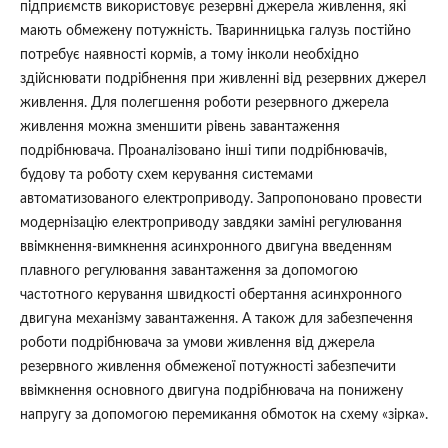
підприємств використовує резервні джерела живлення, які
мають обмежену потужність. Тваринницька галузь постійно
потребує наявності кормів, а тому інколи необхідно
здійснювати подрібнення при живленні від резервних джерел
живлення. Для полегшення роботи резервного джерела
живлення можна зменшити рівень завантаження
подрібнювача. Проаналізовано інші типи подрібнювачів,
будову та роботу схем керування системами
автоматизованого електроприводу. Запропоновано провести
модернізацію електроприводу завдяки заміні регулювання
ввімкнення-вимкнення асинхронного двигуна введенням
плавного регулювання завантаження за допомогою
частотного керування швидкості обертання асинхронного
двигуна механізму завантаження. А також для забезпечення
роботи подрібнювача за умови живлення від джерела
резервного живлення обмеженої потужності забезпечити
ввімкнення основного двигуна подрібнювача на понижену
напругу за допомогою перемикання обмоток на схему «зірка».