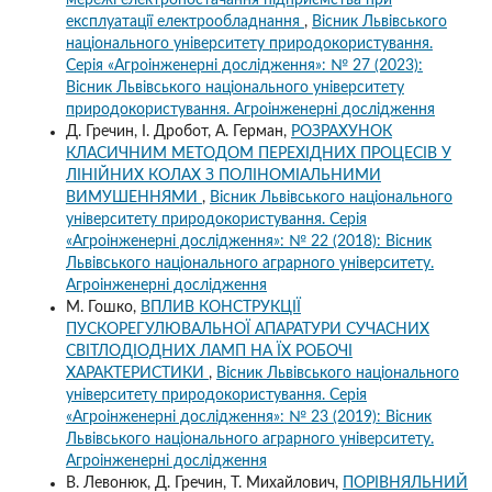
мережі електропостачання підприємства при
експлуатації електрообладнання
,
Вісник Львівського
національного університету природокористування.
Серія «Агроінженерні дослідження»: № 27 (2023):
Вісник Львівського національного університету
природокористування. Агроінженерні дослідження
Д. Гречин, І. Дробот, А. Герман,
РОЗРАХУНОК
КЛАСИЧНИМ МЕТОДОМ ПЕРЕХІДНИХ ПРОЦЕСІВ У
ЛІНІЙНИХ КОЛАХ З ПОЛІНОМІАЛЬНИМИ
ВИМУШЕННЯМИ
,
Вісник Львівського національного
університету природокористування. Серія
«Агроінженерні дослідження»: № 22 (2018): Вісник
Львівського національного аграрного університету.
Агроінженерні дослідження
М. Гошко,
ВПЛИВ КОНСТРУКЦІЇ
ПУСКОРЕГУЛЮВАЛЬНОЇ АПАРАТУРИ СУЧАСНИХ
СВІТЛОДІОДНИХ ЛАМП НА ЇХ РОБОЧІ
ХАРАКТЕРИСТИКИ
,
Вісник Львівського національного
університету природокористування. Серія
«Агроінженерні дослідження»: № 23 (2019): Вісник
Львівського національного аграрного університету.
Агроінженерні дослідження
В. Левонюк, Д. Гречин, Т. Михайлович,
ПОРІВНЯЛЬНИЙ