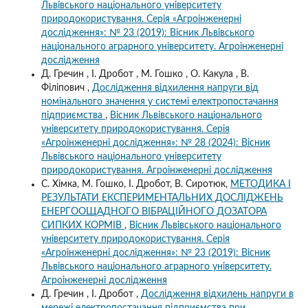
Львівського національного університету
природокористування. Серія «Агроінженерні
дослідження»: № 23 (2019): Вісник Львівського
національного аграрного університету. Агроінженерні
дослідження
Д. Гречин , І. Дробот , М. Гошко , О. Какула , В.
Філіпович ,
Дослідження відхилення напруги від
номінального значення у системі електропостачання
підприємства
,
Вісник Львівського національного
університету природокористування. Серія
«Агроінженерні дослідження»: № 28 (2024): Вісник
Львівського національного університету
природокористування. Агроінженерні дослідження
С. Хімка, М. Гошко, І. Дробот, В. Сиротюк,
МЕТОДИКА І
РЕЗУЛЬТАТИ ЕКСПЕРИМЕНТАЛЬНИХ ДОСЛІДЖЕНЬ
ЕНЕРГООЩАДНОГО ВІБРАЦІЙНОГО ДОЗАТОРА
СИПКИХ КОРМІВ
,
Вісник Львівського національного
університету природокористування. Серія
«Агроінженерні дослідження»: № 23 (2019): Вісник
Львівського національного аграрного університету.
Агроінженерні дослідження
Д. Гречин , І. Дробот ,
Дослідження відхилень напруги в