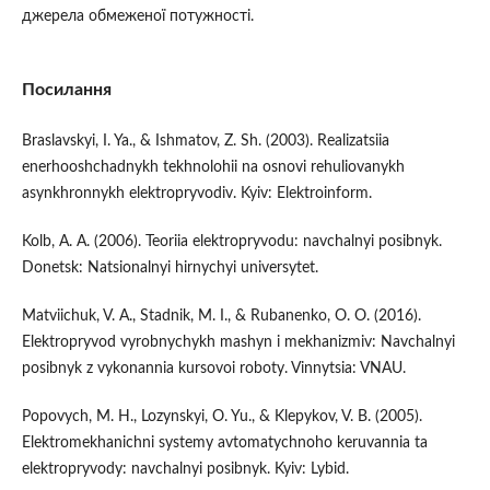
джерела обмеженої потужності.
Посилання
Braslavskyi, I. Ya., & Ishmatov, Z. Sh. (2003). Realizatsiia
enerhooshchadnykh tekhnolohii na osnovi rehuliovanykh
asynkhronnykh elektropryvodiv. Kyiv: Elektroinform.
Kolb, A. A. (2006). Teoriia elektropryvodu: navchalnyi posibnyk.
Donetsk: Natsionalnyi hirnychyi universytet.
Matviichuk, V. A., Stadnik, M. I., & Rubanenko, O. O. (2016).
Elektropryvod vyrobnychykh mashyn i mekhanizmiv: Navchalnyi
posibnyk z vykonannia kursovoi roboty. Vinnytsia: VNAU.
Popovych, M. H., Lozynskyi, O. Yu., & Klepykov, V. B. (2005).
Elektromekhanichni systemy avtomatychnoho keruvannia ta
elektropryvody: navchalnyi posibnyk. Kyiv: Lybid.