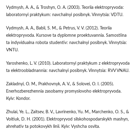
Vydmysh, A. A., & Troshyn, O. A. (2003). Teoriia elektropryvoda:
laboratornyi praktykum: navchalnyi posibnyk. Vinnytsia: VDTU.
Vydmysh, A. A., Babii, S. M., & Petrus, V. V. (2012). Teoriia
elektropryvoda. Kursove ta dyplomne proektuvannia. Samostiina
ta indyvidualna robota studentiv: navchalnyi posibnyk. Vinnytsia:
VNTU.
Yaroshenko, L. V. (2010). Laboratornyi praktykum z elektropryvoda
ta elektroobladnannia: navchalnyi posibnyk. Vinnytsia: RVV VNAU.
Zakladnyi, O. M., Prakhovnyk, A. V., & Solovei, O. I. (2005).
Enerhozberezhennia zasobamy promyslovoho elektropryvoda.
Kyiv: Kondor.
Zhulai, Ye. L., Zaitsev, B. V., Lavrinenko, Yu. M., Marchenko, O. S., &
Voitiuk, D. H. (2001). Elektropryvod silskohospodarskykh mashyn,
ahrehativ ta potokovykh linii. Kyiv: Vyshcha osvita.