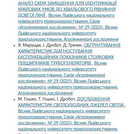
АНАЛІЗ СХЕМ ЗАМІЩЕННЯ ДЛЯ ІДЕНТИФІКАЦІЇ
КРАЙОВИХ УМОВ ДО ХВИЛЬОВОГО РІВНЯННЯ
ДОВГОЇ ЛІНІЇ
,
Вісник Львівського національного
університету природокористування. Серія
«Агроінженерні дослідження»: № 29 (2025): Вісник
Львівського національного університету
природокористування. Агроінженерні дослідження
Я. Марущак, І. Дробот, Д. Гречин,
ОБҐРУНТУВАННЯ
ХАРАКТЕРИСТИК ДІАГНОСТУВАННЯ
ЕКСПЛУАТАЦІЙНИХ ПОКАЗНИКІВ СТОЯКОВИХ
ПІДШИПНИКІВ ТУРБОГЕНЕРАТОРІВ
,
Вісник
Львівського національного університету
природокористування. Серія «Агроінженерні
дослідження»: № 29 (2025): Вісник Львівського
національного університету природокористування.
Агроінженерні дослідження
М. Гошко, Т. Гошко, І. Дробот,
ДОСЛІДЖЕННЯ
ХАРАКТЕРИСТИК СВІТЛОДІОДНИХ ДЖЕРЕЛ СВІТЛА
,
Вісник Львівського національного університету
природокористування. Серія «Агроінженерні
дослідження»: № 29 (2025): Вісник Львівського
національного університету природокористування.