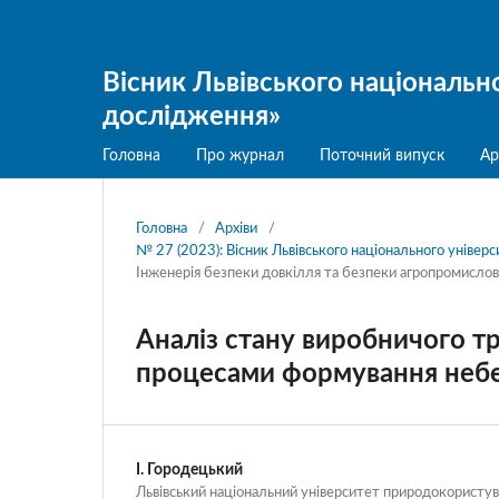
Вісник Львівського національн
дослідження»
Головна
Про журнал
Поточний випуск
Ар
Головна
/
Архіви
/
№ 27 (2023): Вісник Львівського національного уніве
Інженерія безпеки довкілля та безпеки агропромисло
Аналіз стану виробничого т
процесами формування небе
І. Городецький
Львівський національний університет природокористу