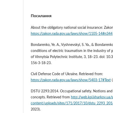
Посилання
About the obligatory national social insurance: Zako
https://zakon.rada.gov.ua/laws/show/1105-14#n344
Bondarenko, Ye. A., Vyshnevskyi, S. Ya., & Bondarenko
conditions of electric traumatism in the industry of 
of Vinnytsia Polytechnic Institute, 3, 18–23. doi: 
156-3-18-23.
Civil Defense Code of Ukraine. Retrieved from:
https://zakon.rada.gov.ua/laws/show/5403-17#Text
(
DSTU 2293:2014. Occupational safety. Notions and d
concepts. Retrieved from
http://web.kpi.kharkov.ua/s
content/uploads/sites/171/2017/10/dstu_2293_201
2023).