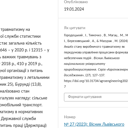
Опубліковано
19.01.2024
Як цитувати
 травматизму на
Городецький , І., Тимочко , В., Магац , М., М
ної служби статистики
І., Березовецький , А., & Мазурак , М. (2024)
тає загальна кількість
Аналіз стану виробничого травматизму як
646 – у 2020 р. і 12315 – у
передумова управління процесами формува
ть важких травмувань з
небезпечних подій .
Вісник Львівського
2018 р., 410 у 2019 р.,
національного університету
природокористування. Серія «Агроінженерн
ої організації з питань
дослідження»
, (27), 127–137.
в/травматизму з летальними
https://doi.org/10.31734/agroengineering202
ик 25), Бурунді (13,8),
7
оаналізовано стан
Формати цитування
алузях нагляду: сільське
омобільний транспорт.
вматизму в нормативних
Номер
ї Державної служби
№ 27 (2023): Вісник Львівського
питань праці (Держпраці)