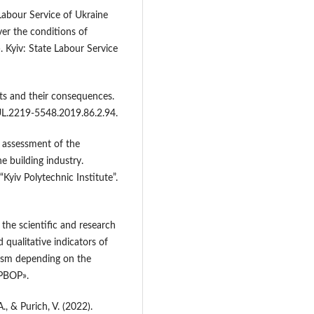
Labour Service of Ukraine
ver the conditions of
). Kyiv: State Labour Service
ts and their consequences.
UL.2219-5548.2019.86.2.94.
d assessment of the
 building industry.
“Kyiv Polytechnic Institute”.
 the scientific and research
 qualitative indicators of
tism depending on the
IPBOP».
., & Purich, V. (2022).