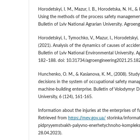
Horodetskyi, I. M., Mazur, I. B., Horodetska, N. H., &
Using the methods of the process safety management
Bulletin of Lviv National Agrarian University. Agroeng
Horodetskyi, I., Tymochko, V., Mazur, I., Horodetskyi, 
(2021). Analysis of the dynamics of causes of accide
Bulletin of Lviv National Environmental University. A
182–188. doi: 10.31734/agroengineering2021.25.182
Hunchenko, O. M., & Kasianova, K. M., (2008). Stud
decisions in the system of occupational safety man
machine-building enterprise. Bulletin of Volodymyr D
University, 6 (124), 161-165.
Information about the injuries at the enterprises of 
Retrieved from
https://mev.gov.ua/
storinka/informa
pidpryyemstvakh-palyvno-enerhetychnoho-kompleksu
28.04.2023).