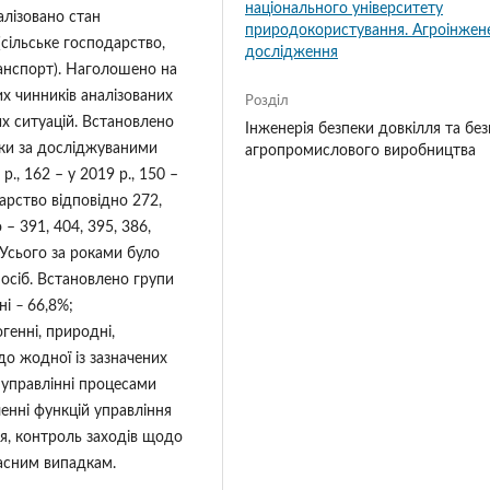
національного університету
алізовано стан
природокористування. Агроінжен
(сільське господарство,
дослідження
анспорт). Наголошено на
х чинників аналізованих
Розділ
их ситуацій. Встановлено
Інженерія безпеки довкілля та бе
оки за досліджуваними
агропромислового виробництва
., 162 – у 2019 р., 150 –
одарство відповідно 272,
– 391, 404, 395, 386,
 Усього за роками було
 осіб. Встановлено групи
йні
–
66,8%;
огенні, природні,
 до жодної із зазначених
 управлінні процесами
енні функцій управління
ія, контроль заходів щодо
щасним випадкам.