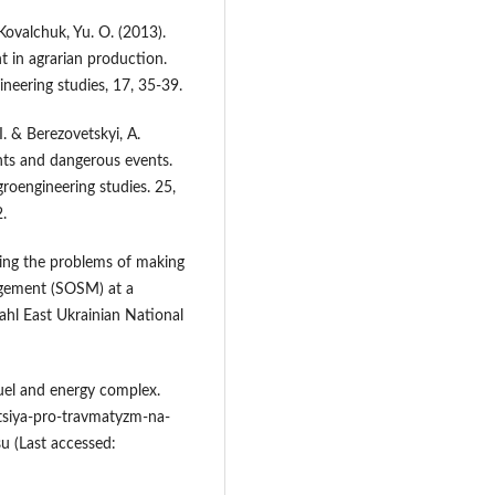
 Kovalchuk, Yu. O. (2013).
 in agrarian production.
ineering studies, 17, 35-39.
I. & Berezovetskyi, A.
nts and dangerous events.
groengineering studies. 25,
.
ying the problems of making
agement (SOSM) at a
ahl East Ukrainian National
fuel and energy complex.
tsiya-pro-travmatyzm-na-
 (Last accessed: