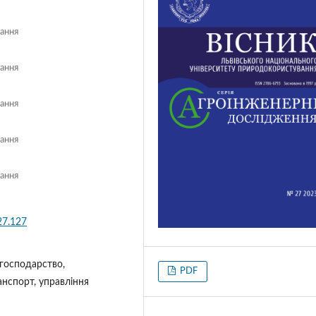
вання
вання
вання
вання
вання
27.127
 господарство,
PDF
нспорт, управління