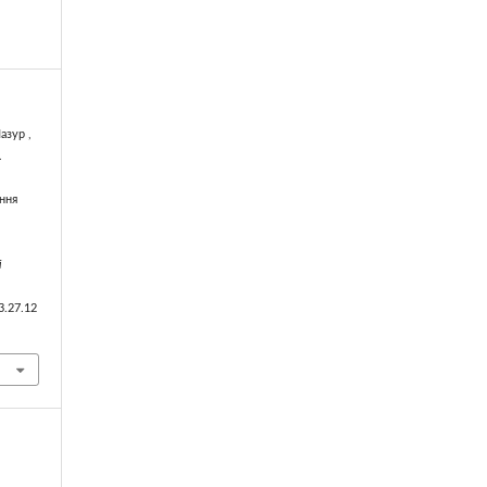
азур ,
.
ння
і
3.27.12