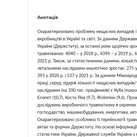
Анотація
Охарактеризовано проблему нещасних випадків і
виробництві в Україні та світі. За даними Держав
України (Держстату), за останні роки щорічно зрос
травмованих: 4040 – у 2018 р., 4394 – у 2019 р., 6
2021 р. Також, за статистичними даними, кількіс
летальними наслідками аналогічно зростає: 275 у 
393 у 2020 р. і 537 у 2021 р. За даними Міжнародн
праці, серед лідерів кількості нещасних випадкі
наслідками (на 100 тис. працівників) є Куба (показн
Єгипет (10,7), Коста Ріка (9,7), Філіппіни (9,6). Пр
досліджень виробничого травматизму в окремих г
господарство, машинобудування, енергетика, авт
Охарактеризовано особливості термінології тра
актах та формах Держстату. На основі інформаці
статистики України, Державної служби України з 