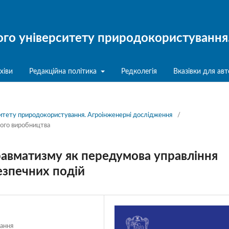
ого університету природокористування
хіви
Редакційна політика
Редколегія
Вказівки для авт
рситету природокористування. Агроінженерні дослідження
/
вого виробництва
равматизму як передумова управління
зпечних подій
вання