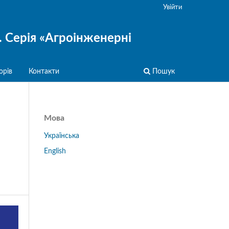
Увійти
. Серія «Агроінженерні
орів
Контакти
Пошук
Мова
Українська
English