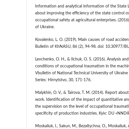
Information and analytical information of the State 
about improving the efficiency of the state control o
occupational safety at agricultural enterprises. (2016
of Ukraine.
Kovalenko, L. O. (2019). Main causes of road acciden
Bulletin of KhNASU, 86 (2), 94-98. doi: 10.30977/B
Levchenko, O. H., & Ilchuk, O. S. (2016). Analysis an
conditions of occupational traumatism in the machine
Vbulletin of National Technical University of Ukraine 
Series: Hirnytstvo, 30, 171-176.
Malykhin, O. V., & Tairova, T. M. (2014). Report about
work. Identification of the impact of quantitative and
the supervision on the level of occupational trauma
specificity of production industries. Kyiv: DU «NND
Moskaliuk, I., Sakun, M., Bezaltychna, O., Moskaliuk, A