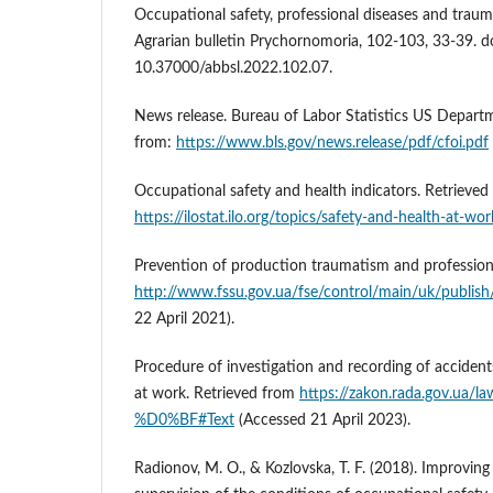
Occupational safety, professional diseases and trauma
Agrarian bulletin Prychornomoria, 102-103, 33-39. do
10.37000/abbsl.2022.102.07.
News release. Bureau of Labor Statistics US Departm
from:
https://www.bls.gov/news.release/pdf/cfoi.pdf
Occupational safety and health indicators. Retrieved
https://ilostat.ilo.org/topics/safety-and-health-at-wor
Prevention of production traumatism and professiona
http://www.fssu.gov.ua/fse/control/main/uk/publish
22 April 2021).
Procedure of investigation and recording of accident
at work. Retrieved from
https://zakon.rada.gov.ua/
%D0%BF#Text
(Accessed 21 April 2023).
Radionov, M. O., & Kozlovska, T. F. (2018). Improving 