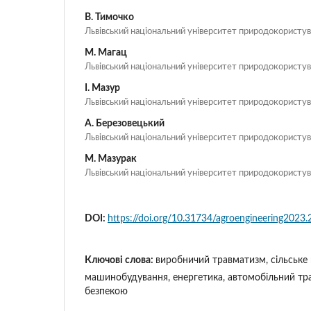
В. Тимочко
Львівський національний університет природокористу
М. Магац
Львівський національний університет природокористу
І. Мазур
Львівський національний університет природокористу
А. Березовецький
Львівський національний університет природокористу
М. Мазурак
Львівський національний університет природокористу
DOI:
https://doi.org/10.31734/agroengineering2023.
Ключові слова:
виробничий травматизм, сільське
машинобудування, енергетика, автомобільний тра
безпекою