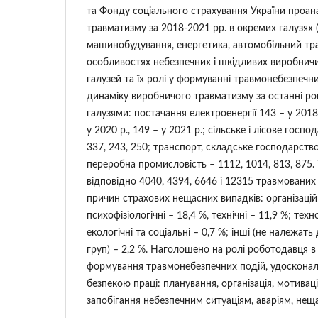
та Фонду соціального страхування України проан
травматизму за 2018-2021 рр. в окремих галузях 
машинобудування, енергетика, автомобільний тр
особливостях небезпечних і шкідливих виробничи
галузей та їх ролі у формуванні травмонебезпечн
динаміку виробничого травматизму за останні р
галузями: постачання електроенергії 143 – у 2018 р
у 2020 р., 149 – у 2021 р.; сільське і лісове госп
337, 243, 250; транспорт, складське господарство 
переробна промисловість – 1112, 1014, 813, 875.
відповідно 4040, 4394, 6646 і 12315 травмованих
причин страхових нещасних випадків: організаці
психофізіологічні – 18,4 %, технічні – 11,9 %; техн
екологічні та соціальні – 0,7 %; інші (не належать
груп) – 2,2 %. Наголошено на ролі роботодавця в
формування травмонебезпечних подій, удосконал
безпекою праці: планування, організація, мотивац
запобігання небезпечним ситуаціям, аваріям, не