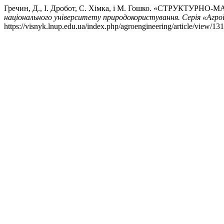
Гречин, Д., І. Дробот, С. Хімка, і М. Гошко. «СТ
національного університету природокористування. Серія «Агр
https://visnyk.lnup.edu.ua/index.php/agroengineering/article/view/131