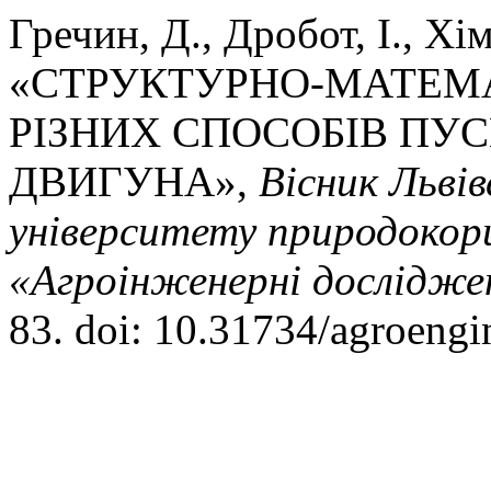
Гречин, Д., Дробот, І., Хі
«СТРУКТУРНО-МАТЕ
РІЗНИХ СПОСОБІВ ПУ
ДВИГУНА»,
Вісник Львів
університету природокор
«Агроінженерні дослідже
83. doi: 10.31734/agroengi