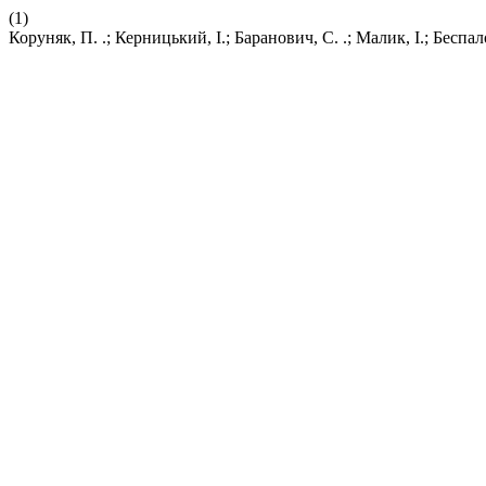
(1)
Коруняк, П. .; Керницький, І.; Баранович, С. .; Малик, І.; Бес